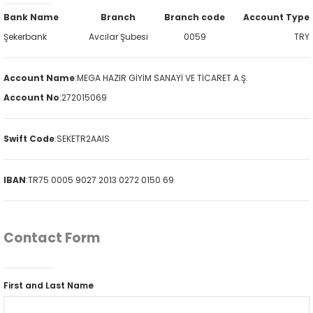
Bank Name
Branch
Branch code
Account Type
Şekerbank
Avcılar Şubesi
0059
TRY
Account Name
:
MEGA HAZIR GİYİM SANAYİ VE TİCARET A.Ş.
Account No
:
272015069
Swift Code
:
SEKETR2AAIS
IBAN
:
TR75 0005 9027 2013 0272 0150 69
Contact Form
First and Last Name