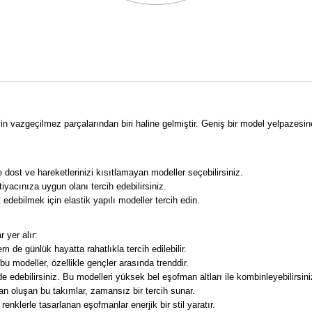
imin vazgeçilmez parçalarından biri haline gelmiştir. Geniş bir model yelpaz
dost ve hareketlerinizi kısıtlamayan modeller seçebilirsiniz.
tiyacınıza uygun olanı tercih edebilirsiniz.
debilmek için elastik yapılı modeller tercih edin.
 yer alır:
 de günlük hayatta rahatlıkla tercih edilebilir.
bu modeller, özellikle gençler arasında trenddir.
 edebilirsiniz. Bu modelleri yüksek bel eşofman altları ile kombinleyebilirsini
n oluşan bu takımlar, zamansız bir tercih sunar.
enklerle tasarlanan eşofmanlar enerjik bir stil yaratır.