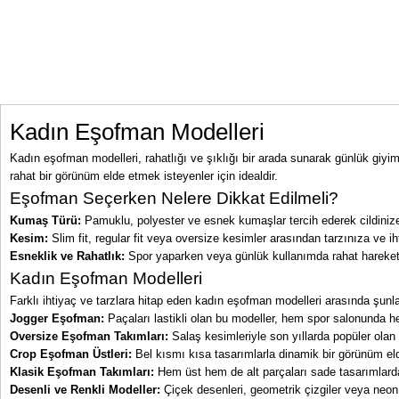
Kadın Eşofman Modelleri
Kadın eşofman modelleri, rahatlığı ve şıklığı bir arada sunarak günlük giy
rahat bir görünüm elde etmek isteyenler için idealdir.
Eşofman Seçerken Nelere Dikkat Edilmeli?
Kumaş Türü:
Pamuklu, polyester ve esnek kumaşlar tercih ederek cildinize 
Kesim:
Slim fit, regular fit veya oversize kesimler arasından tarzınıza ve ih
Esneklik ve Rahatlık:
Spor yaparken veya günlük kullanımda rahat hareket e
Kadın Eşofman Modelleri
Farklı ihtiyaç ve tarzlara hitap eden kadın eşofman modelleri arasında şunlar
Jogger Eşofman:
Paçaları lastikli olan bu modeller, hem spor salonunda hem
Oversize Eşofman Takımları:
Salaş kesimleriyle son yıllarda popüler olan 
Crop Eşofman Üstleri:
Bel kısmı kısa tasarımlarla dinamik bir görünüm elde
Klasik Eşofman Takımları:
Hem üst hem de alt parçaları sade tasarımlarda
Desenli ve Renkli Modeller:
Çiçek desenleri, geometrik çizgiler veya neon r