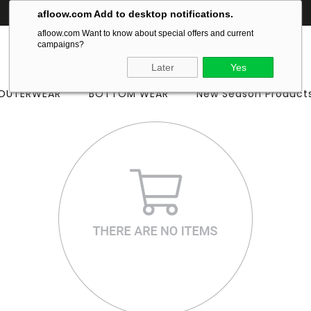
200 TL ve üzeri alışverişlerinizde
ÜCRETSİZ KARGO
afloow.com Add to desktop notifications.
afloow.com Want to know about special offers and current
campaigns?
Later
Yes
OUTERWEAR
BOTTOM WEAR
New Season Product