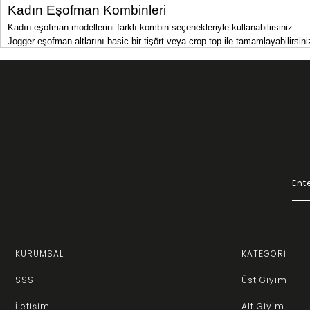
Kadın Eşofman Kombinleri
Kadın eşofman modellerini farklı kombin seçenekleriyle kullanabilirsiniz:
Jogger eşofman altlarını basic bir tişört veya crop top ile tamamlayabilirsini
Sade tasarımlı eşofman takımlarını sneaker ayakkabılar ile kombinleyerek s
Oversize eşofman üstlerini dar kesim taytlarla kombinleyerek dengeli bir stil 
Desenli eşofman takımlarını sade aksesuarlarla tamamlayarak dengeli bir g
Kadın Eşofman Fiyatları
Kadın eşofman fiyatları; kullanılan kumaş, tasarım detayları ve markaya gör
inceleyebilir, güvenle satın alabilirsiniz.
KURUMSAL
KATEGORİ
SSS
Üst Giyim
İletişim
Alt Giyim