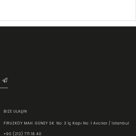
Farklı tarzlara uygun kadın eşofman modellerini
AFLOOW
üzerinden
BİZE ULAŞIN
FİRUZKÖY MAH. GÜNEY SK. No: 3 İç Kapı No: 1 Avcılar / İstanbul
+90 (212) 771 18 40