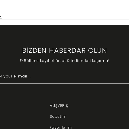
z.
por bir görünüm elde edebilirsiniz.
yaratabilirsiniz.
örünüm sağlayabilirsiniz.
BİZDEN HABERDAR OLUN
e değişiklik gösterir. Hem şık hem de bütçe dostu seçenekler bulabilirsiniz. 
E-Bültene kayıt ol fırsat & indirimleri kaçırma!
ALIŞVERİŞ
Sepetim
Favorilerim