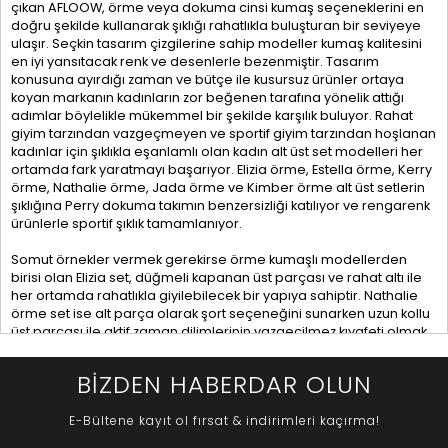
çıkan AFLOOW, örme veya dokuma cinsi kumaş seçeneklerini en
doğru şekilde kullanarak şıklığı rahatlıkla buluşturan bir seviyeye
ulaşır. Seçkin tasarım çizgilerine sahip modeller kumaş kalitesini
en iyi yansıtacak renk ve desenlerle bezenmiştir. Tasarım
konusuna ayırdığı zaman ve bütçe ile kusursuz ürünler ortaya
koyan markanın kadınların zor beğenen tarafına yönelik attığı
adımlar böylelikle mükemmel bir şekilde karşılık buluyor. Rahat
giyim tarzından vazgeçmeyen ve sportif giyim tarzından hoşlanan
kadınlar için şıklıkla eşanlamlı olan kadın alt üst set modelleri her
ortamda fark yaratmayı başarıyor. Elizia örme, Estella örme, Kerry
örme, Nathalie örme, Jada örme ve Kimber örme alt üst setlerin
şıklığına Perry dokuma takımın benzersizliği katılıyor ve rengarenk
ürünlerle sportif şıklık tamamlanıyor.
Somut örnekler vermek gerekirse örme kumaşlı modellerden
birisi olan Elizia set, düğmeli kapanan üst parçası ve rahat altı ile
her ortamda rahatlıkla giyilebilecek bir yapıya sahiptir. Nathalie
örme set ise alt parça olarak şort seçeneğini sunarken uzun kollu
üst parçası ile aktif zaman dilimlerinin vazgeçilmez kıyafeti olmak
üzere tasarlanmıştır. Bir başka örnek set için sizlere Jada’dan söz
etmek gerekir. Tayt formundaki uzun alt parça halter yakalı crop
BİZDEN HABERDAR OLUN
tarzdaki üst ile kombine edilmiştir. Jada’yı spordan yürüyüşe her
ortamda giyebileceğiniz gibi gündelik kıyafet olarak da
E-Bültene kayıt ol fırsat & indirimleri kaçırma!
vazgeçilmeziniz olabilir. Bu verilen örneklerin dışında hangi modeli
seçerseniz seçin AFLOOW iddiasını taşıyan her üründe olduğu gibi