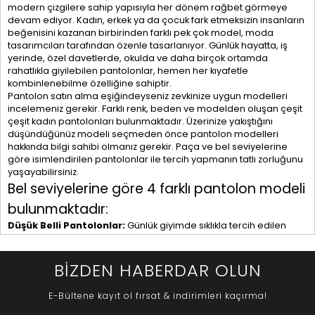
modern çizgilere sahip yapısıyla her dönem rağbet görmeye
devam ediyor. Kadın, erkek ya da çocuk fark etmeksizin insanların
beğenisini kazanan birbirinden farklı pek çok model, moda
tasarımcıları tarafından özenle tasarlanıyor. Günlük hayatta, iş
yerinde, özel davetlerde, okulda ve daha birçok ortamda
rahatlıkla giyilebilen pantolonlar, hemen her kıyafetle
kombinlenebilme özelliğine sahiptir.
Pantolon satın alma eşiğindeyseniz zevkinize uygun modelleri
incelemeniz gerekir. Farklı renk, beden ve modelden oluşan çeşit
çeşit kadın pantolonları bulunmaktadır. Üzerinize yakıştığını
düşündüğünüz modeli seçmeden önce pantolon modelleri
hakkında bilgi sahibi olmanız gerekir. Paça ve bel seviyelerine
göre isimlendirilen pantolonlar ile tercih yapmanın tatlı zorluğunu
yaşayabilirsiniz.
Bel seviyelerine göre 4 farklı pantolon modeli
bulunmaktadır:
Düşük Belli Pantolonlar:
Günlük giyimde sıklıkla tercih edilen
düşük belli pantolonlar, göbek seviyesinin aşağısında olan bir
tasarıma sahiptir. Mevsim fark etmeksizin yılın her döneminde
giyilebilen düşük belli pantolonlar, vücudunuzun kalça bölümünü
BİZDEN HABERDAR OLUN
ön plana çıkaran modellerdir. Dolayısıyla, pantolonunuza uygun
kombini yaparken seçiminizi dikkatli bir şekilde yapmayı
E-Bültene kayıt ol fırsat & indirimleri kaçırma!
unutmayın.
Çok Düşük Belli Pantolonlar:
Bu modeldeki pantolonlar, düşük