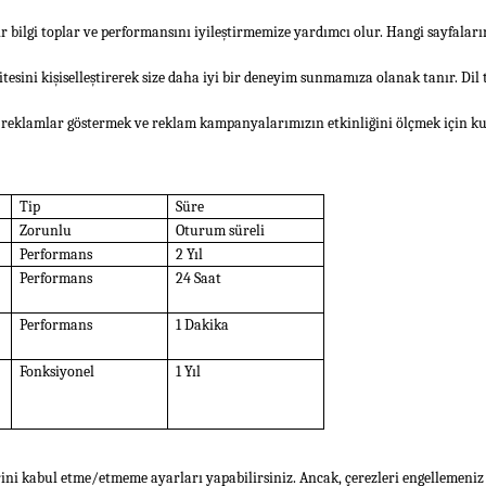
r bilgi toplar ve performansını iyileştirmemize yardımcı olur. Hangi sayfaların 
itesini kişiselleştirerek size daha iyi bir deneyim sunmamıza olanak tanır. Dil 
un reklamlar göstermek ve reklam kampanyalarımızın etkinliğini ölçmek için ku
Tip
Süre
Zorunlu
Oturum süreli
Performans
2 Yıl
Performans
24 Saat
Performans
1 Dakika
Fonksiyonel
1 Yıl
rlerini kabul etme/etmeme ayarları yapabilirsiniz. Ancak, çerezleri engelleme