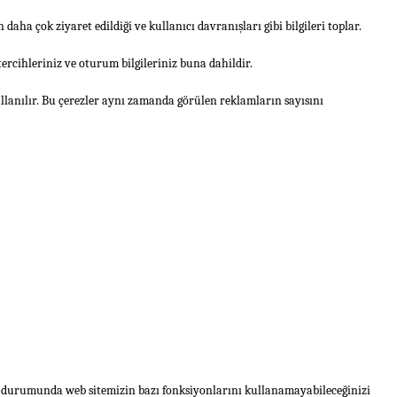
daha çok ziyaret edildiği ve kullanıcı davranışları gibi bilgileri toplar.
tercihleriniz ve oturum bilgileriniz buna dahildir.
llanılır. Bu çerezler aynı zamanda görülen reklamların sayısını
niz durumunda web sitemizin bazı fonksiyonlarını kullanamayabileceğinizi