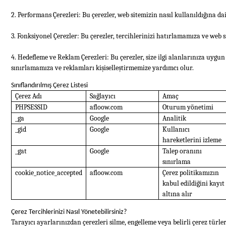
2. Performans Çerezleri: Bu çerezler, web sitemizin nasıl kullanıldığına dai
3. Fonksiyonel Çerezler: Bu çerezler, tercihlerinizi hatırlamamıza ve web s
4. Hedefleme ve Reklam Çerezleri: Bu çerezler, size ilgi alanlarınıza uyg
sınırlamamıza ve reklamları kişiselleştirmemize yardımcı olur.
Sınıflandırılmış Çerez Listesi
Çerez Adı
Sağlayıcı
Amaç
PHPSESSID
afloow.com
Oturum yönetimi
_ga
Google
Analitik
_gid
Google
Kullanıcı
hareketlerini izleme
_gat
Google
Talep oranını
sınırlama
cookie_notice_accepted
afloow.com
Çerez politikamızın
kabul edildiğini kayıt
altına alır
Çerez Tercihlerinizi Nasıl Yönetebilirsiniz?
Tarayıcı ayarlarınızdan çerezleri silme, engelleme veya belirli çerez tü