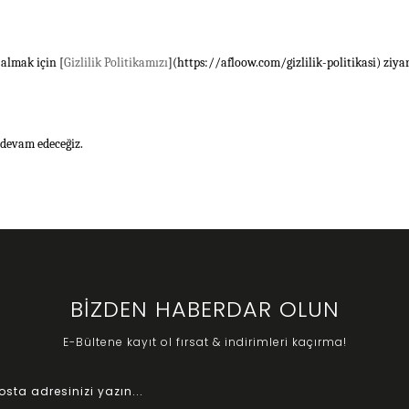
 almak için [
Gizlilik Politikamızı
](https://afloow.com/gizlilik-politikasi) ziyar
 devam edeceğiz.
BİZDEN HABERDAR OLUN
E-Bültene kayıt ol fırsat & indirimleri kaçırma!