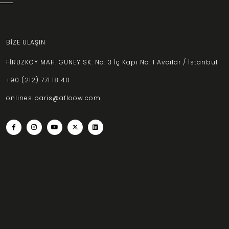
BİZE ULAŞIN
FİRUZKÖY MAH. GÜNEY SK. No: 3 İç Kapı No: 1 Avcılar / İstanbul
+90 (212) 771 18 40
onlinesiparis@afloow.com