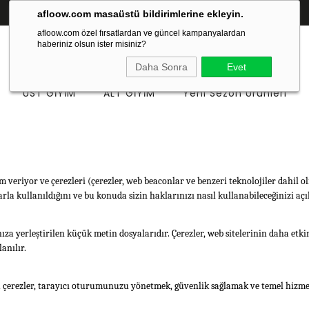
200 TL ve üzeri alışverişlerinizde
ÜCRETSİZ KARGO
afloow.com masaüstü bildirimlerine ekleyin.
afloow.com özel fırsatlardan ve güncel kampanyalardan
haberiniz olsun ister misiniz?
Daha Sonra
Evet
ÜST GİYİM
ALT GİYİM
Yeni Sezon Ürünleri
em veriyor ve çerezleri (çerezler, web beaconlar ve benzeri teknolojiler dahil 
arla kullanıldığını ve bu konuda sizin haklarınızı nasıl kullanabileceğinizi aç
ınıza yerleştirilen küçük metin dosyalarıdır. Çerezler, web sitelerinin daha etk
anılır.
 bu çerezler, tarayıcı oturumunuzu yönetmek, güvenlik sağlamak ve temel hizme