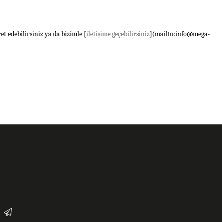
et edebilirsiniz ya da bizimle [
iletişime geçebilirsiniz
](mailto:
info@mega-