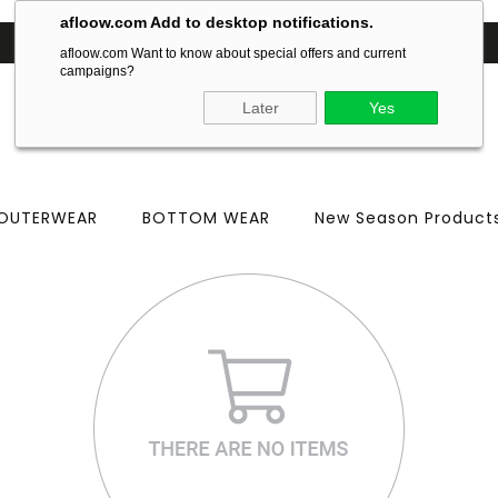
afloow.com Add to desktop notifications.
200 TL ve üzeri alışverişlerinizde
ÜCRETSİZ KARGO
afloow.com Want to know about special offers and current
campaigns?
Later
Yes
OUTERWEAR
BOTTOM WEAR
New Season Product