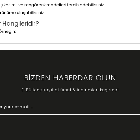
ş kesimli ve rengârenk modelleri tercih edebilirsiniz.
rünüme ulaşabilirsiniz.
 Hangileridir?
Örneğin:
ilir.
er dönem popülerliğini korur.
BİZDEN HABERDAR OLUN
:
E-Bültene kayıt ol fırsat & indirimleri kaçırma!
rcih Edilmelidir?