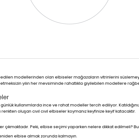
edilen modellerinden olan elbiseler mağazaların vitrinlerini süsleme
fark etmeksizin yılın her mevsiminde rahatlıkla giyilebilen modellere rağb
eler
günlük kullanımlarda ince ve rahat modeller tercih ediliyor. Katıldığınız 
renkten oluşan cıvıl cıvıl elbiseler koymanız keyfinize keyif katacaktır.
ller çıkmaktadır. Peki, elbise seçimi yaparken nelere dikkat edilmeli? B
yeniden elbise almak zorunda kalmayın.