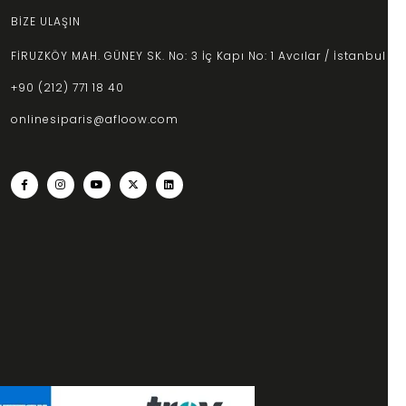
BİZE ULAŞIN
FİRUZKÖY MAH. GÜNEY SK. No: 3 İç Kapı No: 1 Avcılar / İstanbul
+90 (212) 771 18 40
onlinesiparis@afloow.com
lirsiniz.