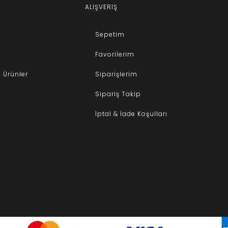
ALIŞVERİŞ
kumaşlara yönelin.
Sepetim
ı Hangileridir?
Favorilerim
 Ürünler
Siparişlerim
Sipariş Takip
İptal & İade Koşulları
ulabilirsiniz. Web sitemizi ziyaret ederek avantajlı fırsatlardan yararlanabi