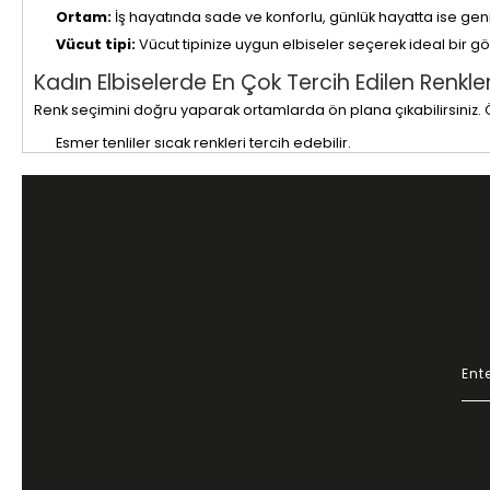
Ortam:
İş hayatında sade ve konforlu, günlük hayatta ise geni
Vücut tipi:
Vücut tipinize uygun elbiseler seçerek ideal bir gö
Kadın Elbiselerde En Çok Tercih Edilen Renkler
Renk seçimini doğru yaparak ortamlarda ön plana çıkabilirsiniz. 
Esmer tenliler sıcak renkleri tercih edebilir.
Kumral tenliler siyah, yeşil, mavi ve mor tonlarını değerlendireb
Açık tenliler esmerlerin tercih ettiği renklere yönelebilir.
Gardıropların vazgeçilmez renkleri siyah, beyaz ve kahverengi h
Elbiseler Nasıl Katlanır?
Elbiselerinizi düzgün bir şekilde katlayarak muhafaza edebilirsiniz
Elbiseyi düz bir zemine serin.
Kollarını dikkatlice yanlara yaslayın.
Yaka kısmından bel kısmına doğru kıvırın.
Rulo şeklinde katlayarak yerden tasarruf sağlayabilirsiniz.
Daha Zayıf Gözükmek İçin Ne Tarz Elbiseler Te
Zayıf görünmek için şu önerilere dikkat edin: